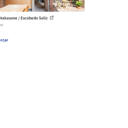
Nakasone / Escobedo Soliz
os
rcar