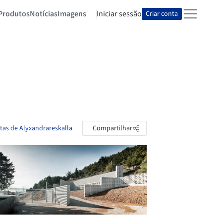
Produtos
Notícias
Imagens
Iniciar sessão
Criar conta
stas de Alyxandrareskalla
Compartilhar