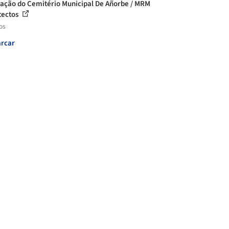
ação do Cemitério Municipal De Añorbe / MRM
tectos
os
rcar