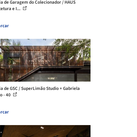
ia de Garagem do Colecionador / HAUS
etura e I...
rcar
ia de GSC / SuperLimão Studio + Gabriela
o - 40
rcar