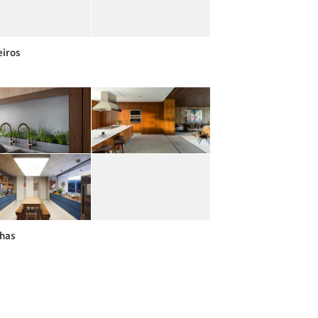
iros
has