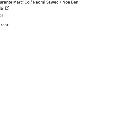
urante Mar@Co / Naomi Szwec + Noa Ben
da
os
rcar