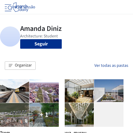
Iniciar sessão
Seguir
Organizar
Ver todas as pastas
+ 1
Trem
yva_museu