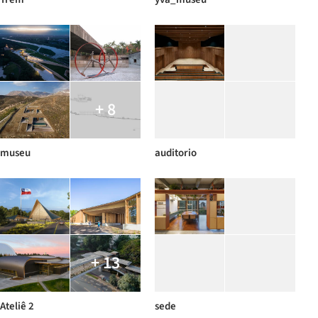
+ 8
museu
auditorio
+ 13
Ateliê 2
sede