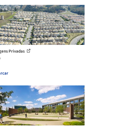
gens Privadas
s
rcar