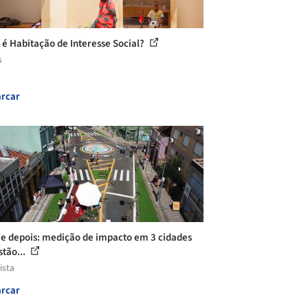
 é Habitação de Interesse Social?
s
rcar
 e depois: medição de impacto em 3 cidades
stão...
ista
rcar