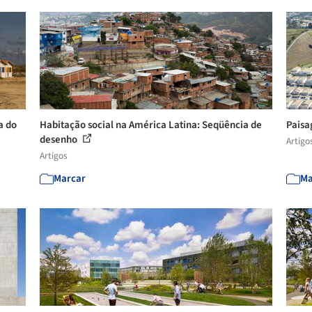
a do
Habitação social na América Latina: Seqüência de
Paisa
desenho
Artigo
Artigos
Marcar
Ma