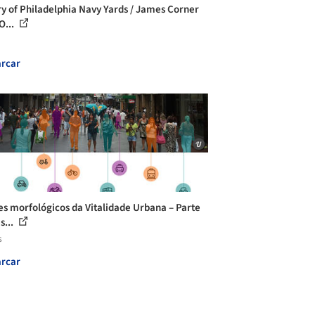
ry of Philadelphia Navy Yards / James Corner
O...
rcar
es morfológicos da Vitalidade Urbana – Parte
s...
s
rcar