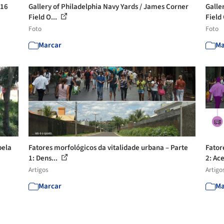
016
Gallery of Philadelphia Navy Yards / James Corner
Galle
Field O...
Field 
Foto
Foto
Marcar
Ma
pela
Fatores morfológicos da vitalidade urbana – Parte
Fator
1: Dens...
2: Ace
Artigos
Artigo
Marcar
Ma