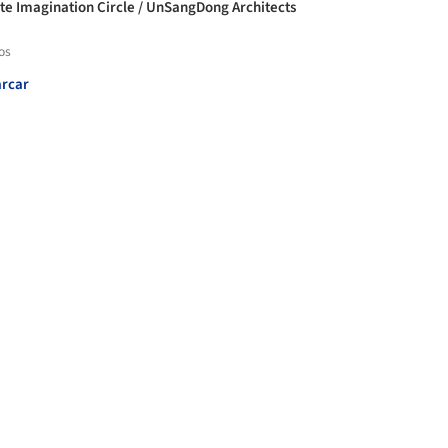
te Imagination Circle / UnSangDong Architects
os
rcar