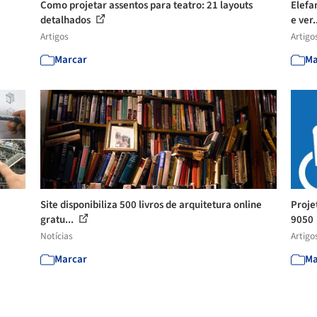
Como projetar assentos para teatro: 21 layouts
Elefa
detalhados
e ver.
Artigos
Artigo
Marcar
Ma
Site disponibiliza 500 livros de arquitetura online
Proje
gratu...
9050
Notícias
Artigo
Marcar
Ma