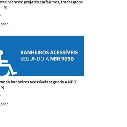
ntes brancos: projetos caríssimos, fracassados
..
s
rcar
tando banheiros acessíveis segundo a NBR
s
rcar