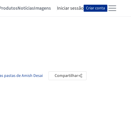
Produtos
Notícias
Imagens
Iniciar sessão
Criar conta
as pastas de Amish Desai
Compartilhar