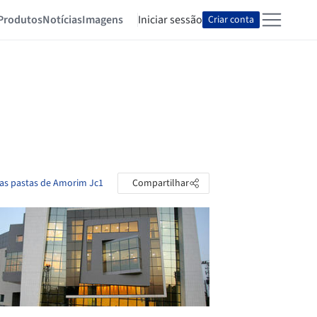
Produtos
Notícias
Imagens
Iniciar sessão
Criar conta
 as pastas de Amorim Jc1
Compartilhar