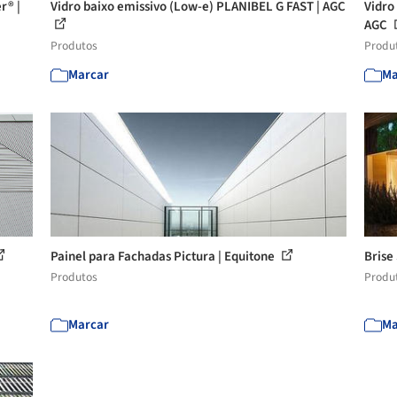
r® |
Vidro baixo emissivo (Low-e) PLANIBEL G FAST | AGC
Vidro
AGC
Produtos
Produ
Marcar
Ma
Painel para Fachadas Pictura | Equitone
Brise
Produtos
Produ
Marcar
Ma