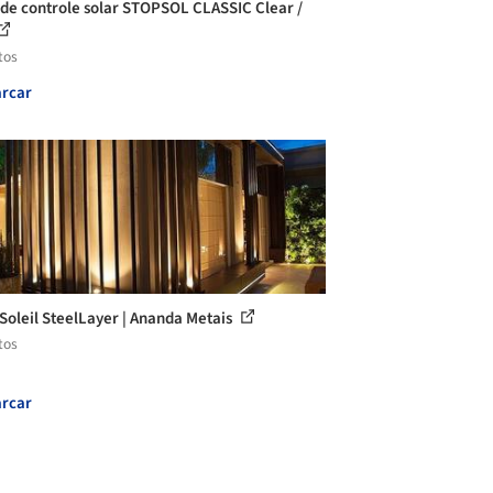
 de controle solar STOPSOL CLASSIC Clear /
tos
rcar
 Soleil SteelLayer | Ananda Metais
tos
rcar