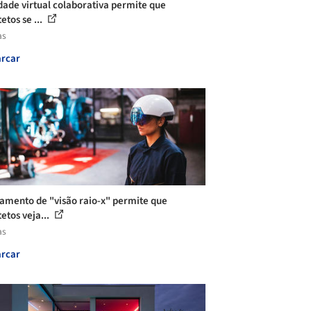
dade virtual colaborativa permite que
etos se ...
as
rcar
amento de "visão raio-x" permite que
etos veja...
as
rcar