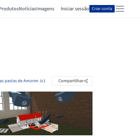
Produtos
Notícias
Imagens
Iniciar sessão
Criar conta
 as pastas de Amorim Jc1
Compartilhar