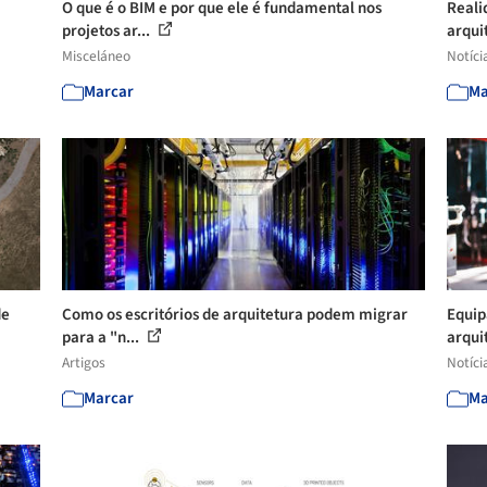
O que é o BIM e por que ele é fundamental nos
Reali
projetos ar...
arquit
Misceláneo
Notíci
Marcar
Ma
de
Como os escritórios de arquitetura podem migrar
Equip
para a "n...
arquit
Artigos
Notíci
Marcar
Ma