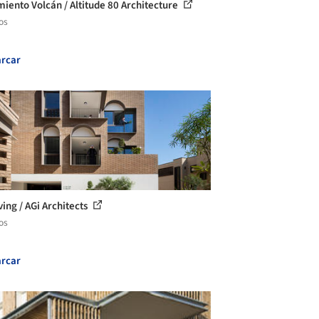
miento Volcán / Altitude 80 Architecture
os
rcar
ving / AGi Architects
os
rcar