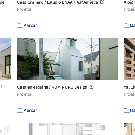
 de
Casa Granero / Estudio BNAA + A.P.Amieva
Aloja
Projetos
Projet
Marcar
Ma
/
Casa en esquina / KOMINORU Design
Yal Li
Projetos
Projet
Marcar
Ma