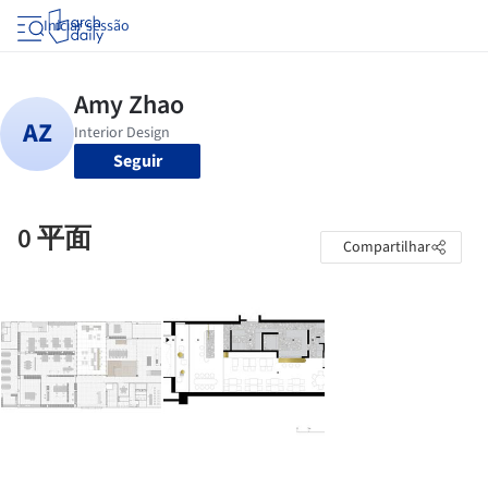
Iniciar sessão
Seguir
0 平面
Compartilhar