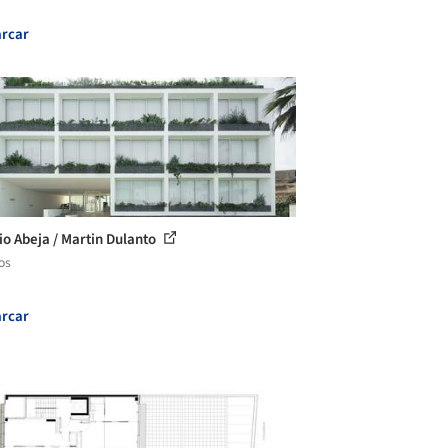
rcar
cio Abeja / Martin Dulanto
os
rcar