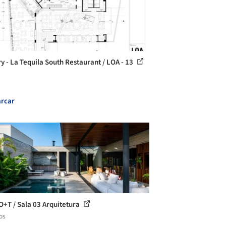
ry - La Tequila South Restaurant / LOA - 13
rcar
O+T / Sala 03 Arquitetura
os