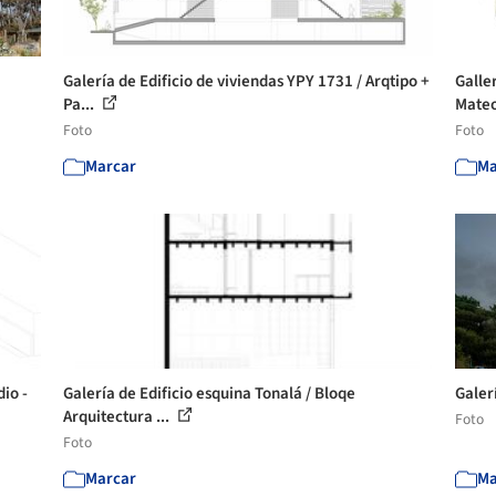
Galería de Edificio de viviendas YPY 1731 / Arqtipo +
Galler
Pa...
Mateo
Foto
Foto
Marcar
Ma
io -
Galería de Edificio esquina Tonalá / Bloqe
Galer
Arquitectura ...
Foto
Foto
Marcar
Ma