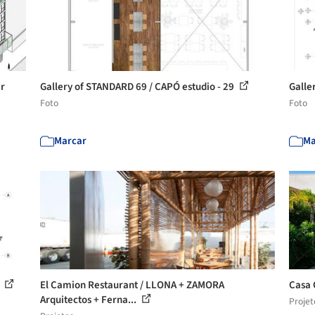
er
Gallery of STANDARD 69 / CAPÓ estudio - 29
Galle
Foto
Foto
Marcar
Ma
8
El Camion Restaurant / LLONA + ZAMORA
Casa 
Arquitectos + Ferna...
Projet