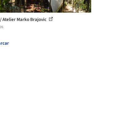
/ Atelier Marko Brajovic
os
rcar