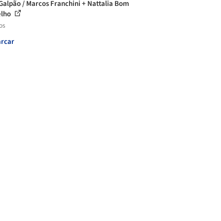
Galpão / Marcos Franchini + Nattalia Bom
elho
os
rcar