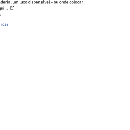
deria, um luxo dispensável – ou onde colocar
ui...
s
rcar