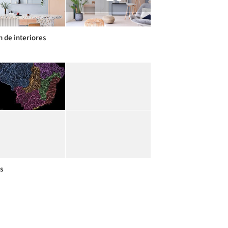
n de interiores
s