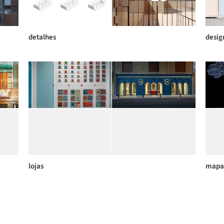
detalhes
desig
lojas
mapa