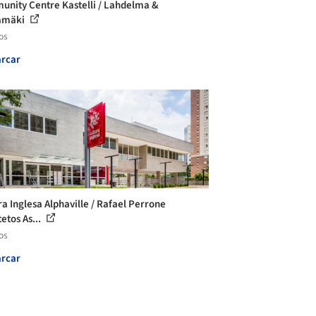
nity Centre Kastelli / Lahdelma &
amäki
os
rcar
ra Inglesa Alphaville / Rafael Perrone
etos As...
os
rcar