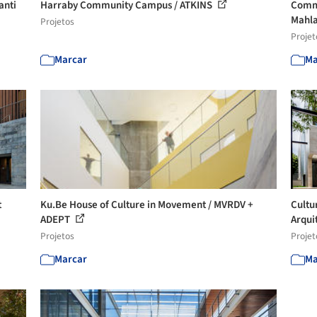
anti
Harraby Community Campus / ATKINS
Commu
Mahl
Projetos
Projet
Marcar
Ma
t
Ku.Be House of Culture in Movement / MVRDV +
Cultu
ADEPT
Arquit
Projetos
Projet
Marcar
Ma