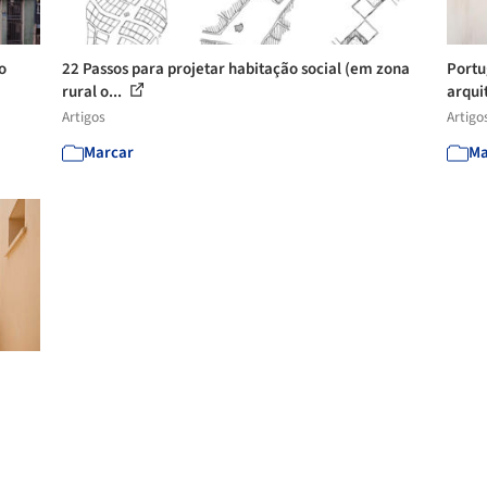
o
22 Passos para projetar habitação social (em zona
Portu
rural o...
arqui
Artigos
Artigo
Marcar
Ma