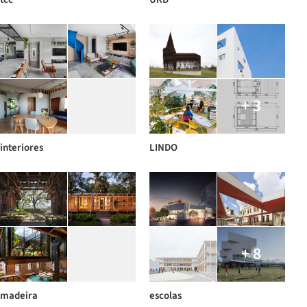
+ 3
interiores
LINDO
+ 8
madeira
escolas