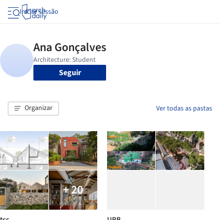
Iniciar sessão
Seguir
Organizar
Ver todas as pastas
+ 20
tcc
URB