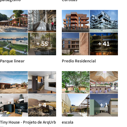
+ 55
+ 41
Parque linear
Predio Residencial
+ 4
+ 1
Tiny House - Projeto de ArqUrb
escola