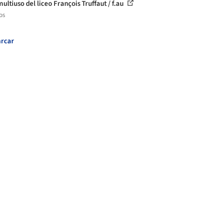
ultiuso del liceo François Truffaut / f.au
os
rcar