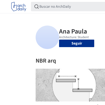
Seguir
NBR arq