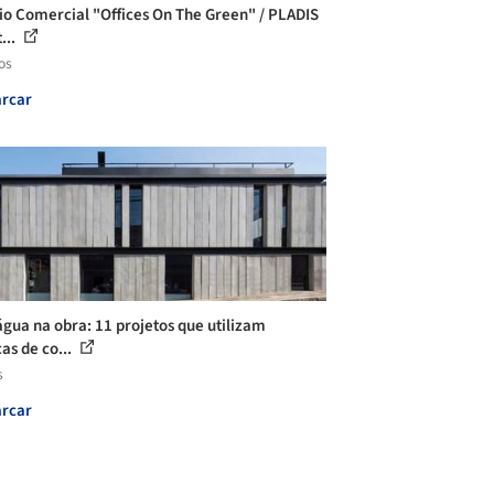
cio Comercial "Offices On The Green" / PLADIS
...
os
rcar
gua na obra: 11 projetos que utilizam
as de co...
s
rcar