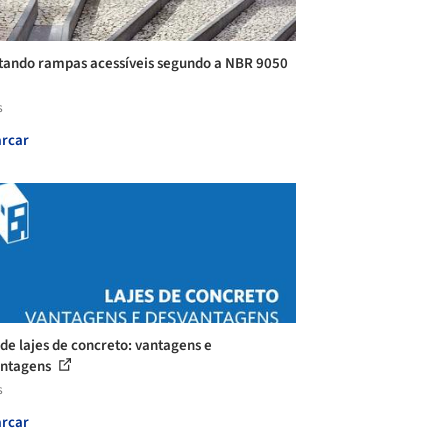
tando rampas acessíveis segundo a NBR 9050
s
rcar
 de lajes de concreto: vantagens e
antagens
s
rcar