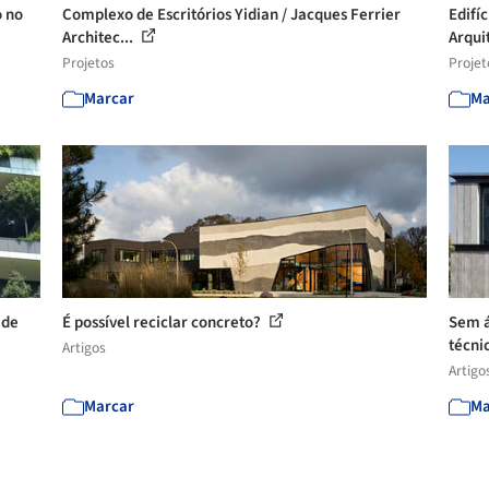
o no
Complexo de Escritórios Yidian / Jacques Ferrier
Edifí
Architec...
Arquit
Projetos
Projet
Marcar
Ma
 de
É possível reciclar concreto?
Sem á
técnic
Artigos
Artigo
Marcar
Ma