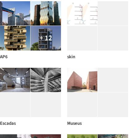
+ 12
AP6
skin
Escadas
Museus