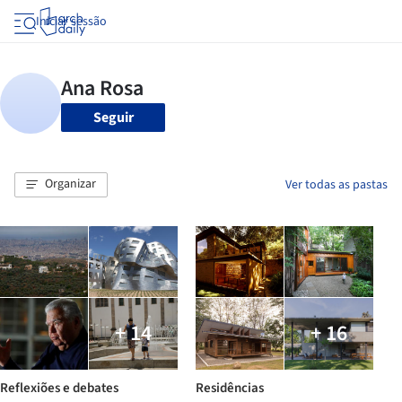
Iniciar sessão
Seguir
Organizar
Ver todas as pastas
+ 14
+ 16
Reflexiões e debates
Residências