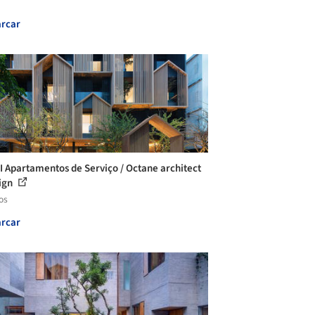
rcar
 Apartamentos de Serviço / Octane architect
ign
os
rcar