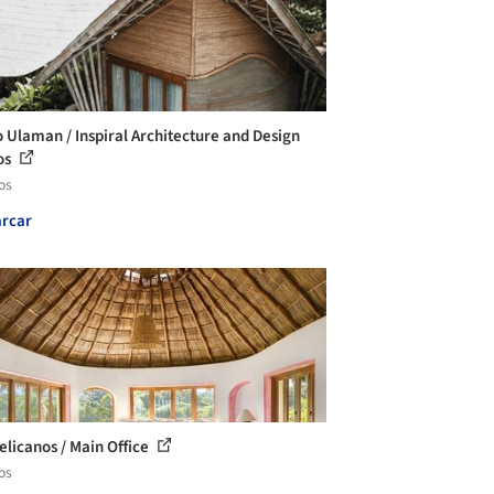
o Ulaman / Inspiral Architecture and Design
os
os
rcar
Pelicanos / Main Office
os