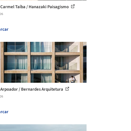
 Carmel Taíba / Hanazaki Paisagismo
os
rcar
 Arpoador / Bernardes Arquitetura
os
rcar