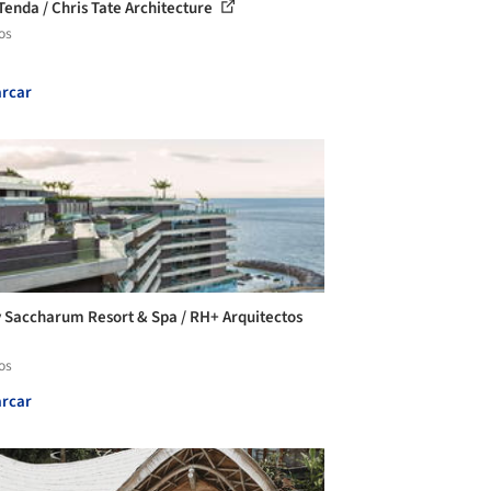
Tenda / Chris Tate Architecture
os
rcar
 Saccharum Resort & Spa / RH+ Arquitectos
os
rcar