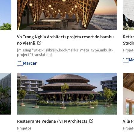
Vo Trong Nghia Architects projeta resort de bambu
Retir
no Vietnã
Studi
[missing "pt-BR.jslibrary.bookmarks_meta_type.unbuilt-
Projet
project" translation]
Ma
Marcar
Restaurante Vedana / VTN Architects
Vila 
Projetos
Projet