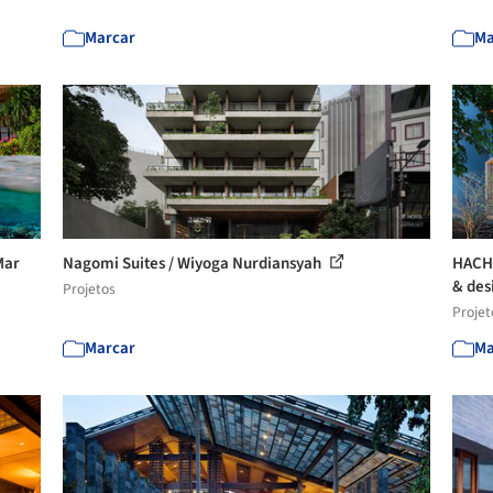
Marcar
Ma
Mar
Nagomi Suites / Wiyoga Nurdiansyah
HACHI
& des
Projetos
Projet
Marcar
Ma