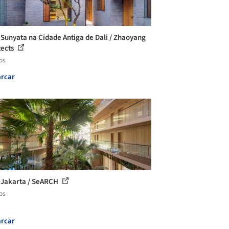
 Sunyata na Cidade Antiga de Dali / Zhaoyang
tects
os
rcar
 Jakarta / SeARCH
os
rcar