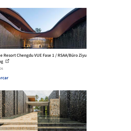
 e Resort Chengdu VUE Fase 1 / RSAA/Büro Ziyu
ng
os
rcar