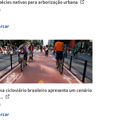
pécies nativas para arborização urbana
s
rcar
ma cicloviário brasileiro apresenta um cenário
...
s
rcar