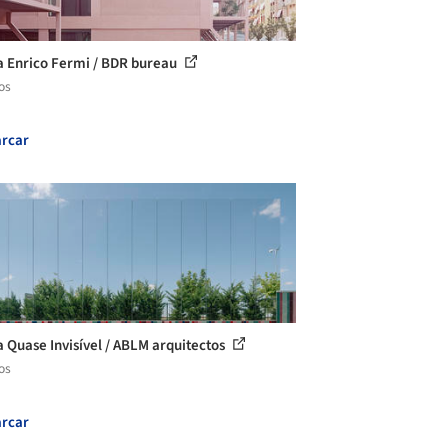
a Enrico Fermi / BDR bureau
os
rcar
a Quase Invisível / ABLM arquitectos
os
rcar