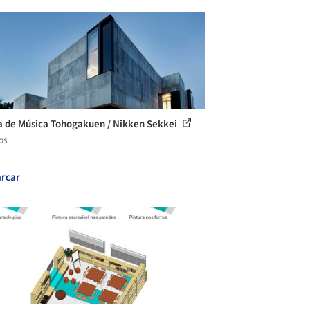
a de Música Tohogakuen / Nikken Sekkei
os
rcar