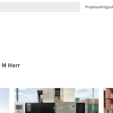
Projetos
Artigos
é M Herr