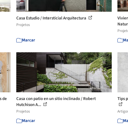
Casa Estudio / Intersticial Arquitectura
Vivie
Natur
Projetos
Projet
Marcar
Ma
s de
Casa con patio en un sitio inclinado / Robert
Tips 
Hutchison A...
Projetos
Artigo
Marcar
Ma