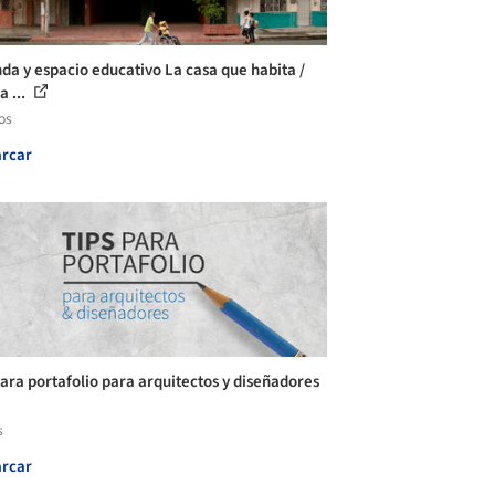
nda y espacio educativo La casa que habita /
a ...
os
rcar
para portafolio para arquitectos y diseñadores
s
rcar