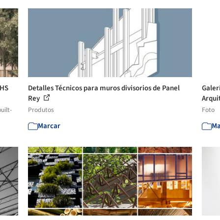
 HS
Detalles Técnicos para muros divisorios de Panel
Galer
Rey
Arquit
uilt-
Produtos
Foto
Marcar
Ma