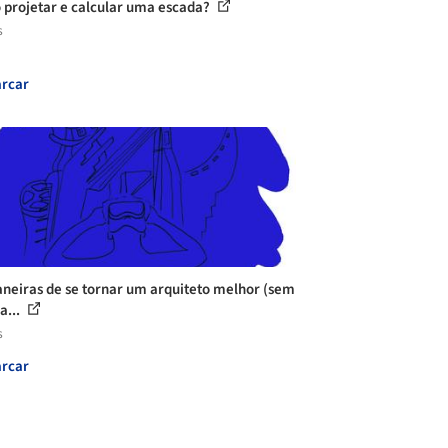
projetar e calcular uma escada?
s
rcar
neiras de se tornar um arquiteto melhor (sem
a...
s
rcar