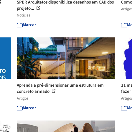
SPBR Arquitetos disponibiliza desenhos em CAD dos
Como 
projeto...
Artigo
Notícias
Marcar
Ma
Aprenda a pré-dimensionar uma estrutura em
11 ma
concreto armado
fazer 
Artigos
Artigo
Marcar
Ma