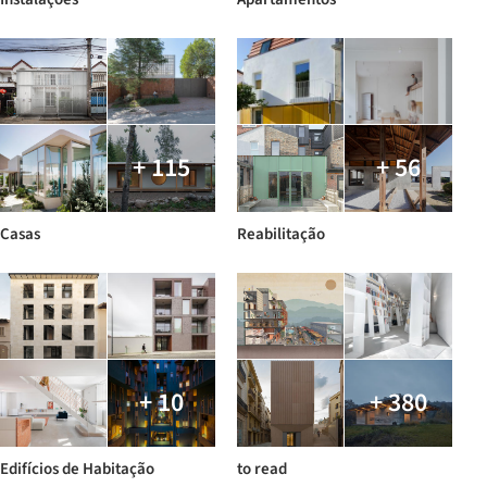
+ 115
+ 56
Casas
Reabilitação
+ 10
+ 380
Edifícios de Habitação
to read