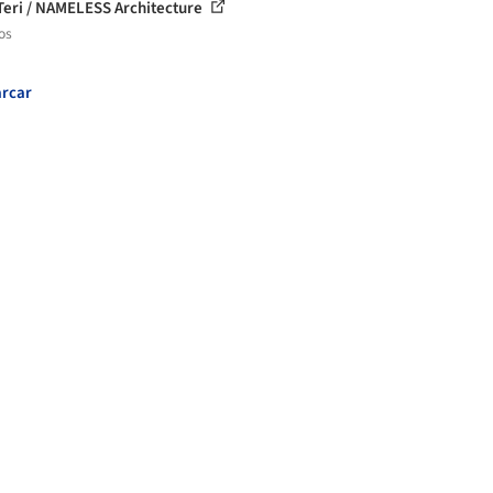
Teri / NAMELESS Architecture
os
rcar