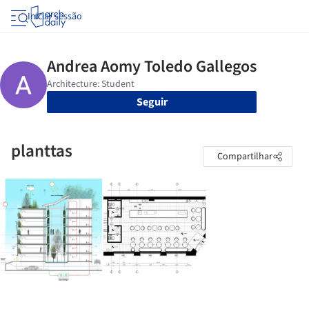
Iniciar sessão
Seguir
planttas
Compartilhar