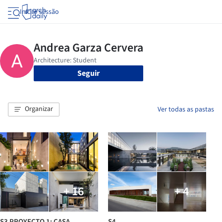
Iniciar sessão
Seguir
Organizar
Ver todas as pastas
+ 16
+ 4
S3 PROYECTO 1: CASA
S4