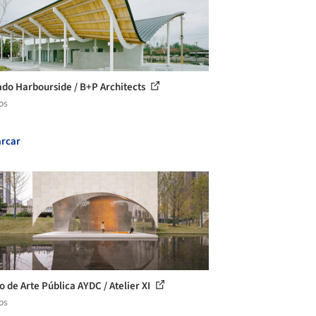
do Harbourside / B+P Architects
os
rcar
o de Arte Pública AYDC / Atelier XI
os