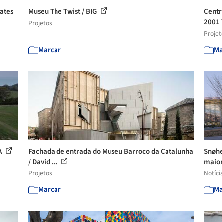
ates
Museu The Twist / BIG
Centr
2001 
Projetos
Projet
Marcar
Ma
RA
Fachada de entrada do Museu Barroco da Catalunha
Snøhe
/ David ...
maior
Projetos
Notíci
Marcar
Ma