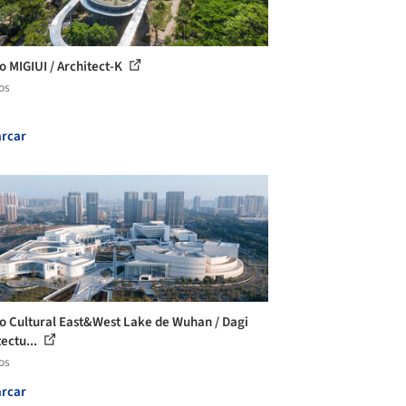
o MIGIUI / Architect-K
os
rcar
o Cultural East&West Lake de Wuhan / Dagi
tectu...
os
rcar