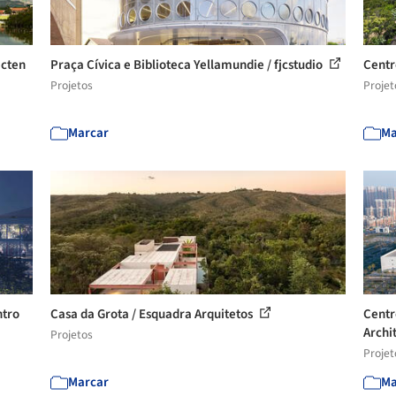
ecten
Praça Cívica e Biblioteca Yellamundie / fjcstudio
Centr
Projetos
Projet
Marcar
Ma
ntro
Casa da Grota / Esquadra Arquitetos
Centr
Archi
Projetos
Projet
Marcar
Ma