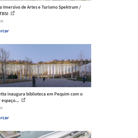
o Imersivo de Artes e Turismo Spektrum /
TBSI
os
rcar
tta inaugura biblioteca em Pequim com o
 espaço...
as
rcar