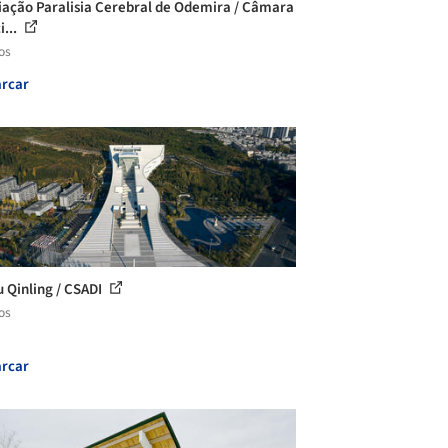
iação Paralisia Cerebral de Odemira / Câmara
i...
os
rcar
 Qinling / CSADI
os
rcar