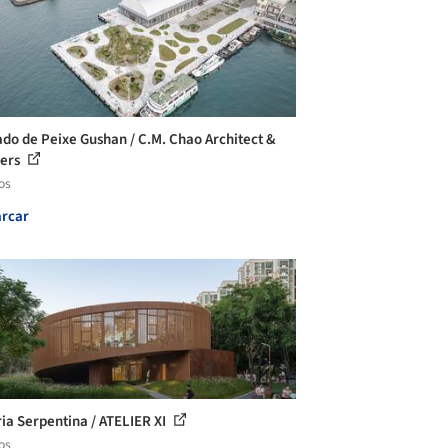
do de Peixe Gushan / C.M. Chao Architect &
ners
os
rcar
ria Serpentina / ATELIER XI
os