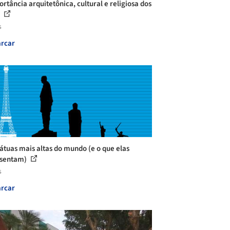
ortância arquitetônica, cultural e religiosa dos
.
s
rcar
tátuas mais altas do mundo (e o que elas
esentam)
s
rcar