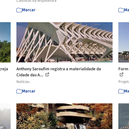
Clássicos da Arquitetura
Marcar
Ma
greja
Anthony Saroufim registra a materialidade da
Form
Cidade das A...
Notícias
Projet
Marcar
Ma