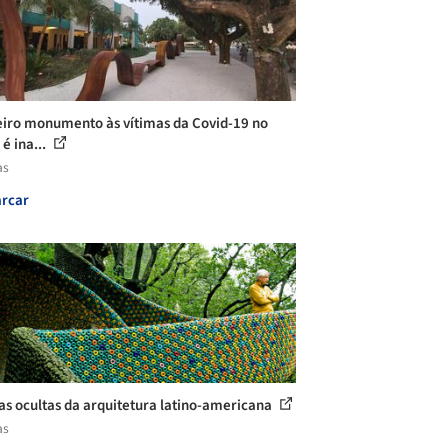
iro monumento às vítimas da Covid-19 no
 é ina...
as
rcar
as ocultas da arquitetura latino-americana
as