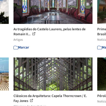
As tragédias do Castelo Laurens, pelas lentes de
Prime
Romain V...
Brasil
Artigos
Notíci
Marcar
Ma
Clássicos da Arquitetura: Capela Thorncrown / E.
Pérol
Fay Jones
Notíci