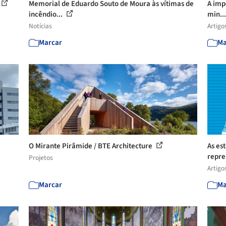
Memorial de Eduardo Souto de Moura às vítimas de
A imp
incêndio...
min..
Notícias
Artigo
Marcar
Ma
O Mirante Pirâmide / BTE Architecture
As es
repr
Projetos
Artigo
Marcar
Ma