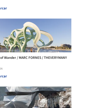
rcar
 of Wander / MARC FORNES / THEVERYMANY
os
rcar