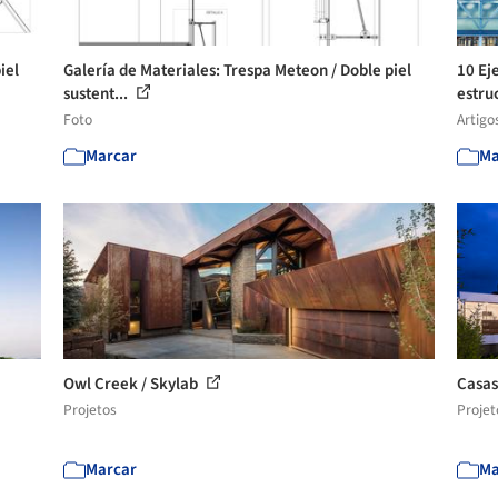
iel
Galería de Materiales: Trespa Meteon / Doble piel
10 Ej
sustent...
estruc
Foto
Artigo
Marcar
Ma
Owl Creek / Skylab
Casas
Projetos
Projet
Marcar
Ma