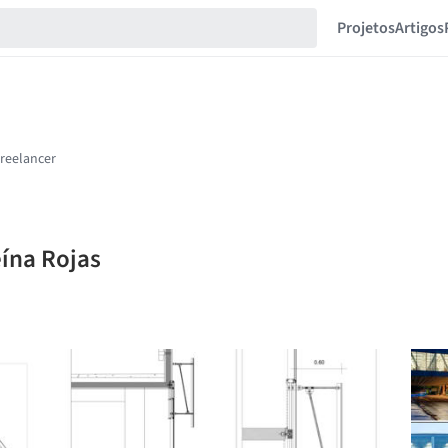
Projetos
Artigos
eína Rojas