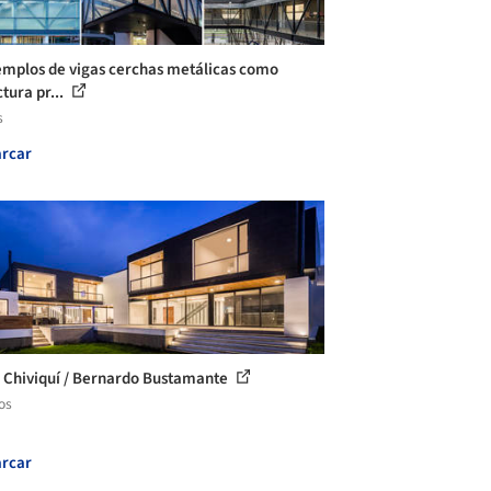
emplos de vigas cerchas metálicas como
tura pr...
s
rcar
 Chiviquí / Bernardo Bustamante
os
rcar