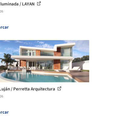
iluminada / LAYAN
os
rcar
Luján / Perretta Arquitectura
os
rcar