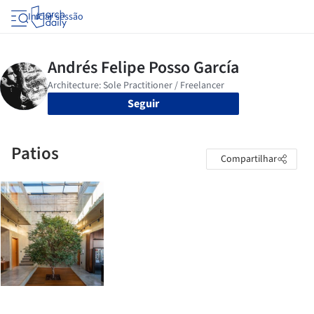
Iniciar sessão
Seguir
Patios
Compartilhar