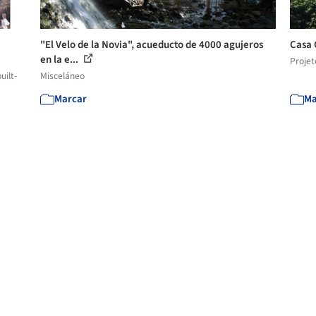
"El Velo de la Novia", acueducto de 4000 agujeros
Casa 
en la e...
Projet
uilt-
Misceláneo
Marcar
Ma