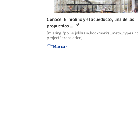
Conoce 'El molino y el acueducto', una de las
propuestas ...
[missing "pt-BR.jslibrary.bookmarks_meta_type.unb
project" translation]
Marcar