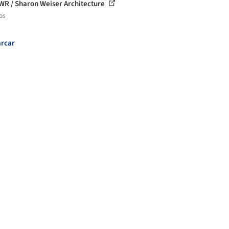
WR / Sharon Weiser Architecture
os
rcar