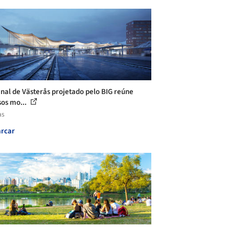
nal de Västerås projetado pelo BIG reúne
sos mo...
as
rcar