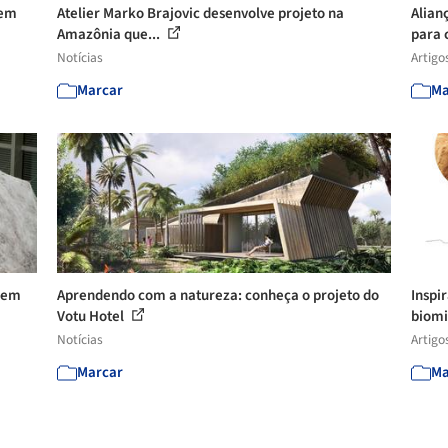
 em
Atelier Marko Brajovic desenvolve projeto na
Alian
Amazônia que...
para 
Notícias
Artigo
Marcar
Ma
nem
Aprendendo com a natureza: conheça o projeto do
Inspi
Votu Hotel
biomi
Notícias
Artigo
Marcar
Ma