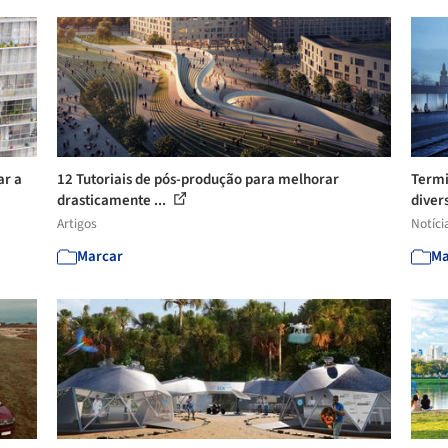
ar a
12 Tutoriais de pós-produção para melhorar
Termi
drasticamente ...
diver
Artigos
Notíci
Marcar
Ma