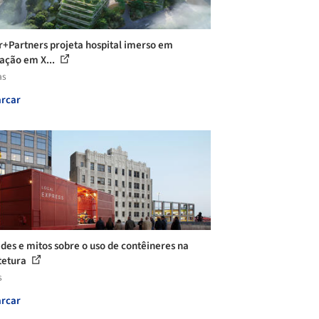
r+Partners projeta hospital imerso em
ação em X...
as
rcar
des e mitos sobre o uso de contêineres na
tetura
s
rcar