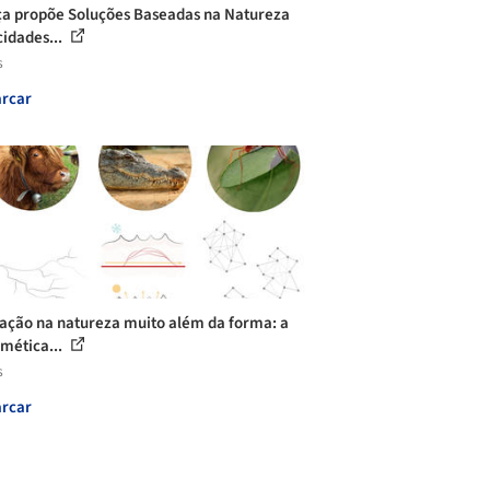
ça propõe Soluções Baseadas na Natureza
cidades...
s
rcar
ração na natureza muito além da forma: a
mética...
s
rcar