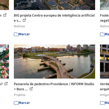
ón
BIG projeta Centro europeu de inteligência artificial
Foste
e s...
veget
Notícias
Notíci
Marcar
Ma
ão?
Passarela de pedestres Providence / INFORM Studio
Verda
+ Buro ...
arqui
Projetos
Artigo
Marcar
Ma