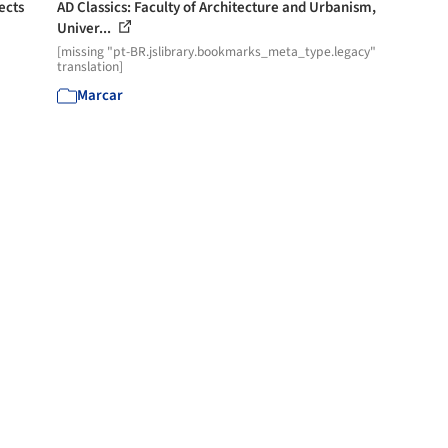
ects
AD Classics: Faculty of Architecture and Urbanism,
Univer...
[missing "pt-BR.jslibrary.bookmarks_meta_type.legacy"
translation]
Marcar