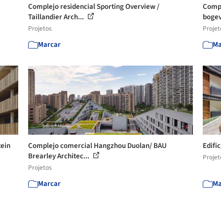
Complejo residencial Sporting Overview /
Compl
Taillandier Arch...
bogev
Projetos
Projet
Marcar
Ma
tein
Complejo comercial Hangzhou Duolan/ BAU
Edifi
Brearley Architec...
Projet
Projetos
Marcar
Ma