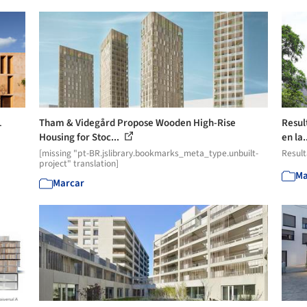
1
Tham & Videgård Propose Wooden High-Rise
Resul
Housing for Stoc...
en la.
[missing "pt-BR.jslibrary.bookmarks_meta_type.unbuilt-
Resul
project" translation]
Ma
Marcar