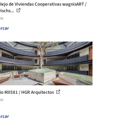
ejo de Viviendas Cooperativas wagnisART /
ischs...
os
rcar
cio MX581 / HGR Arquitectos
os
rcar