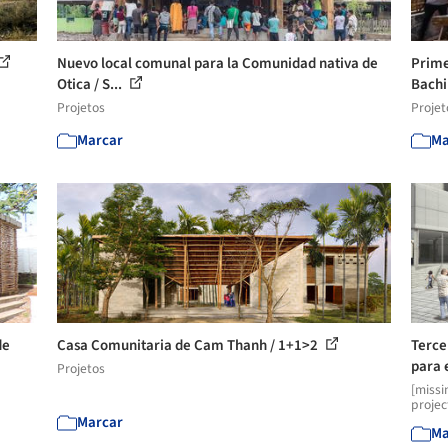
Nuevo local comunal para la Comunidad nativa de
Prime
Otica / S...
Bachi
Projetos
Projet
Marcar
Ma
de
Casa Comunitaria de Cam Thanh / 1+1>2
Terce
para 
Projetos
[missi
projec
Marcar
Ma