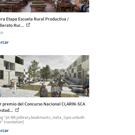
ra Etapa Escuela Rural Productiva /
llerato Rur...
os
rcar
r premio del Concurso Nacional CLARIN-SCA
estud...
ng "pt-BR.jslibrary.bookmarks_meta_type.unbuilt-
t" translation]
rcar