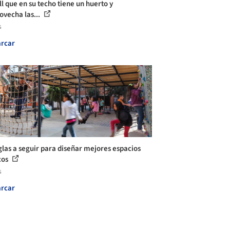
ll que en su techo tiene un huerto y
ovecha las...
s
rcar
glas a seguir para diseñar mejores espacios
cos
s
rcar