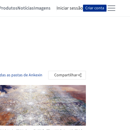
Produtos
Notícias
Imagens
Iniciar sessão
Criar conta
odas as pastas de Ankexin
Compartilhar