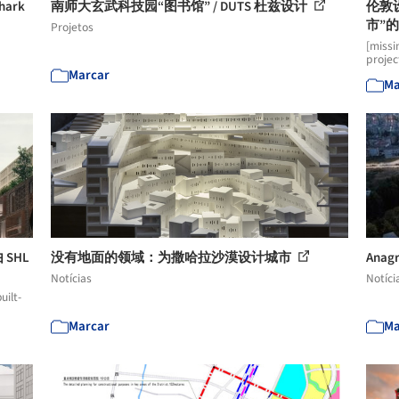
hark
南师大玄武科技园“图书馆” / DUTS 杜兹设计
伦敦
市”
Projetos
[missi
projec
Marcar
Ma
SHL
没有地面的领域：为撒哈拉沙漠设计城市
An
Notícias
Notíci
uilt-
Marcar
Ma