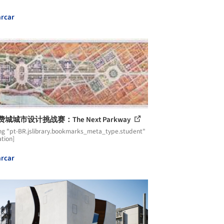
rcar
8费城城市设计挑战赛：The Next Parkway
ng "pt-BR.jslibrary.bookmarks_meta_type.student"
ation]
rcar