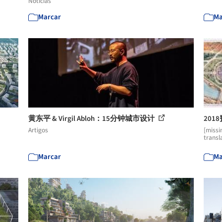
Notícias
Marcar
Ma
黄东平 & Virgil Abloh：15分钟城市设计
201
Artigos
[missi
transl
Marcar
Ma