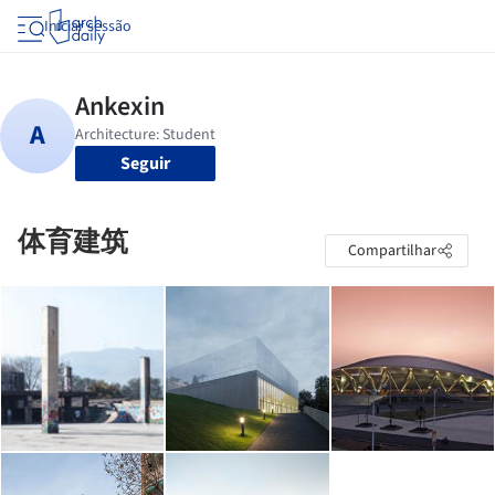
Iniciar sessão
Seguir
体育建筑
Compartilhar