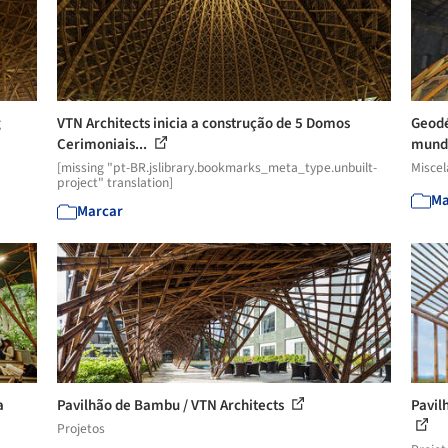
g
VTN Architects inicia a construção de 5 Domos
Geodé
Cerimoniais...
mun
[missing "pt-BR.jslibrary.bookmarks_meta_type.unbuilt-
Misce
project" translation]
Ma
Marcar
a
Pavilhão de Bambu / VTN Architects
Pavil
Projetos