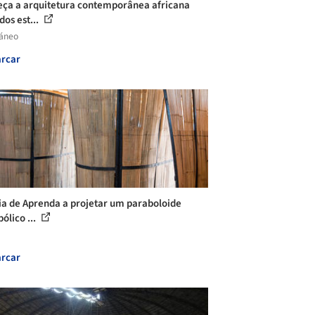
ça a arquitetura contemporânea africana
dos est...
láneo
rcar
ia de Aprenda a projetar um paraboloide
ólico ...
rcar