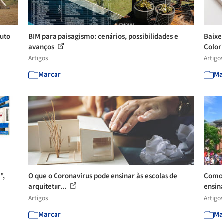
tuto
BIM para paisagismo: cenários, possibilidades e
Baixe
avanços
Colori
Artigos
Artigo
Marcar
Ma
",
O que o Coronavirus pode ensinar às escolas de
Como 
arquitetur...
ensin
Artigos
Artigo
Marcar
Ma