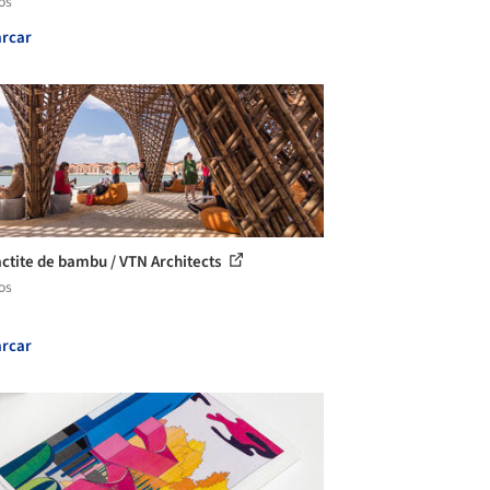
os
rcar
actite de bambu / VTN Architects
os
rcar