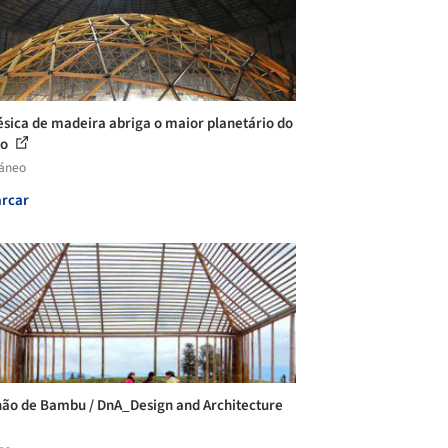
sica de madeira abriga o maior planetário do
do
láneo
rcar
hão de Bambu / DnA_Design and Architecture