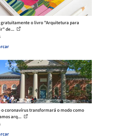
 gratuitamente o livro "Arquitetura para
r" de...
s
rcar
o coronavírus transformará o modo como
amos arq...
s
rcar