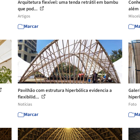
Arquitetura flexível: uma tenda retrátil em bambu
Conhe
que pod...
além 
Artigos
Misce
Marcar
Ma
Pavilhão com estrutura hiperbólica evidencia a
Galer
flexibilid...
hiperb
Notícias
Foto
Marcar
Ma