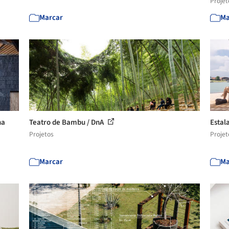
Projet
Marcar
Ma
na
Teatro de Bambu / DnA
Estal
Projetos
Projet
Marcar
Ma