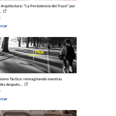
y Arquitectura: "La Persistencia del Trazo" por
..
s
rcar
ismo Táctico: reimaginando nuestras
des después...
s
rcar