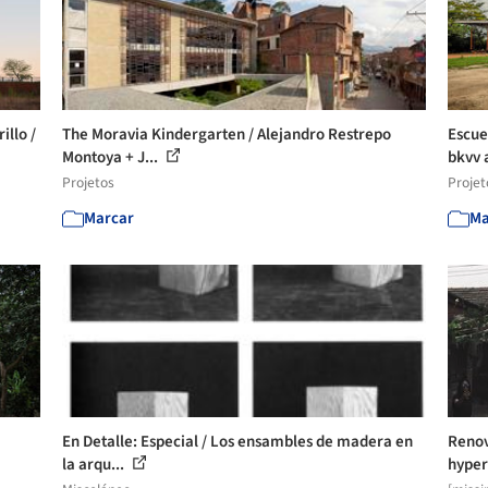
illo /
The Moravia Kindergarten / Alejandro Restrepo
Escue
Montoya + J...
bkvv a
Projetos
Projet
Marcar
Ma
En Detalle: Especial / Los ensambles de madera en
Renov
la arqu...
hyper