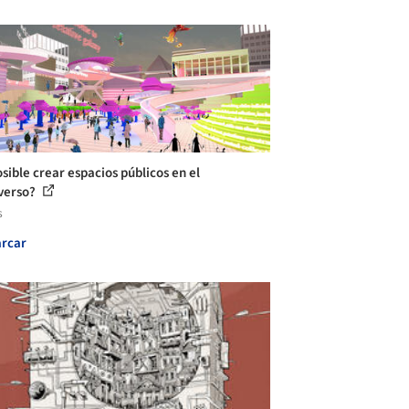
osible crear espacios públicos en el
verso?
s
rcar