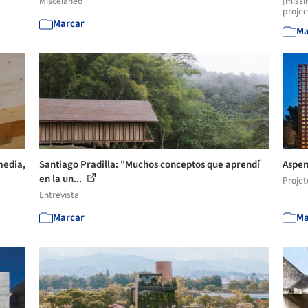
Misceláneo
[missi
projec
Marcar
Ma
media,
Santiago Pradilla: "Muchos conceptos que aprendí
Aspen
en la un...
Projet
Entrevista
Marcar
Ma