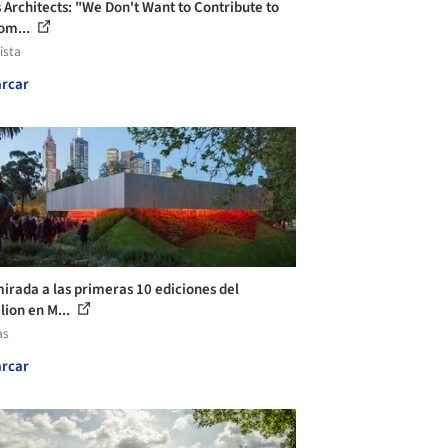
 Architects: "We Don't Want to Contribute to
om...
ista
rcar
irada a las primeras 10 ediciones del
lion en M...
as
rcar