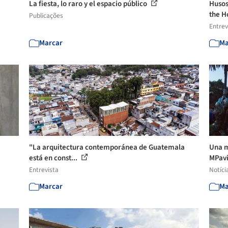
La fiesta, lo raro y el espacio público
Husos
the H
Publicações
Entrev
Marcar
Ma
"La arquitectura contemporánea de Guatemala
Una m
está en const...
MPavi
Entrevista
Notíci
Marcar
Ma