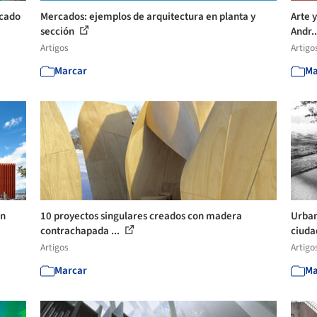
rcado
Mercados: ejemplos de arquitectura en planta y
Arte 
sección
Andr.
Artigos
Artigo
Marcar
Ma
an
10 proyectos singulares creados con madera
Urban
contrachapada ...
ciuda
Artigos
Artigo
Marcar
Ma