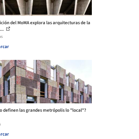
ición del MoMA explora las arquitecturas de la
...
as
rcar
 definen las grandes metrópolis lo "local"?
s
rcar