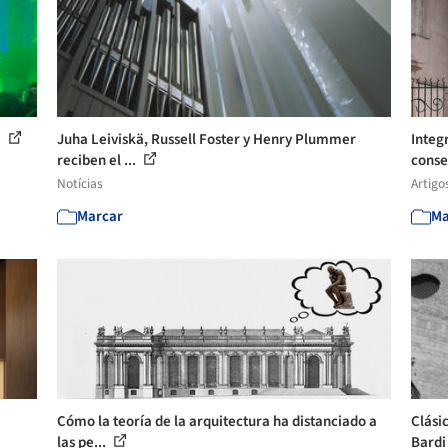
a
Juha Leiviskä, Russell Foster y Henry Plummer
Integ
reciben el ...
conse
Notícias
Artigo
Marcar
Ma
Cómo la teoría de la arquitectura ha distanciado a
Clási
las pe...
Bard