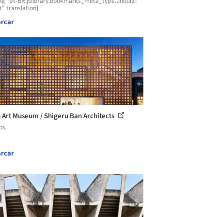
ng "pt-BR.jslibrary.bookmarks_meta_type.unbuilt-
t" translation]
rcar
 Art Museum / Shigeru Ban Architects
os
rcar