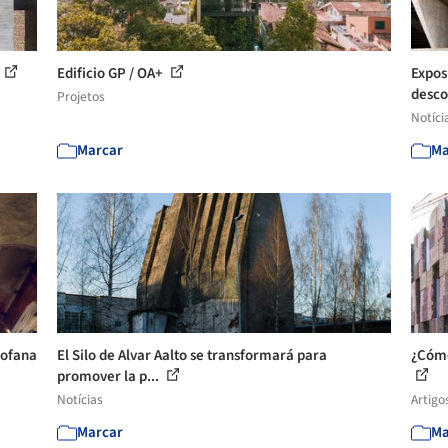
Edificio GP / OA+
Expos
desco
Projetos
Notíci
Marcar
Ma
rofana
El Silo de Alvar Aalto se transformará para
¿Cómo
promover la p...
Notícias
Artigo
Marcar
Ma